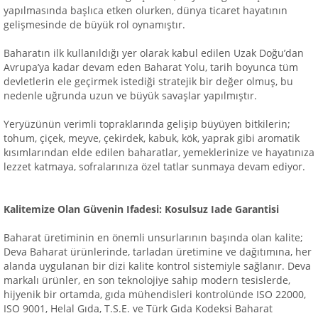
yapılmasında başlıca etken olurken, dünya ticaret hayatının
gelişmesinde de büyük rol oynamıştır.
Baharatın ilk kullanıldığı yer olarak kabul edilen Uzak Doğu’dan
Avrupa’ya kadar devam eden Baharat Yolu, tarih boyunca tüm
devletlerin ele geçirmek istediği stratejik bir değer olmuş, bu
nedenle uğrunda uzun ve büyük savaşlar yapılmıştır.
Yeryüzünün verimli topraklarında gelişip büyüyen bitkilerin;
tohum, çiçek, meyve, çekirdek, kabuk, kök, yaprak gibi aromatik
kısımlarından elde edilen baharatlar, yemeklerinize ve hayatınıza
lezzet katmaya, sofralarınıza özel tatlar sunmaya devam ediyor.
Kalitemize Olan Güvenin Ifadesi: Kosulsuz Iade Garantisi
Baharat üretiminin en önemli unsurlarının başında olan kalite;
Deva Baharat ürünlerinde, tarladan üretimine ve dağıtımına, her
alanda uygulanan bir dizi kalite kontrol sistemiyle sağlanır. Deva
markalı ürünler, en son teknolojiye sahip modern tesislerde,
hijyenik bir ortamda, gıda mühendisleri kontrolünde ISO 22000,
ISO 9001, Helal Gıda, T.S.E. ve Türk Gıda Kodeksi Baharat