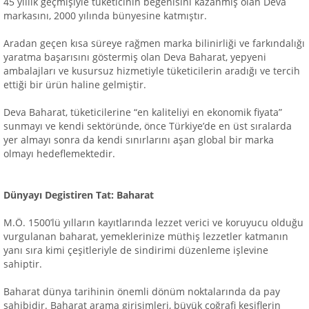
45 yıllık geçmişiyle tüketicinin beğenisini kazanmış olan Deva
markasını, 2000 yılında bünyesine katmıştır.
Aradan geçen kısa süreye rağmen marka bilinirliği ve farkındalığı
yaratma başarısını göstermiş olan Deva Baharat, yepyeni
ambalajları ve kusursuz hizmetiyle tüketicilerin aradığı ve tercih
ettiği bir ürün haline gelmiştir.
Deva Baharat, tüketicilerine “en kaliteliyi en ekonomik fiyata”
sunmayı ve kendi sektöründe, önce Türkiye’de en üst sıralarda
yer almayı sonra da kendi sınırlarını aşan global bir marka
olmayı hedeflemektedir.
Dünyayı Degistiren Tat: Baharat
M.Ö. 1500’lü yılların kayıtlarında lezzet verici ve koruyucu olduğu
vurgulanan baharat, yemeklerinize müthiş lezzetler katmanın
yanı sıra kimi çeşitleriyle de sindirimi düzenleme işlevine
sahiptir.
Baharat dünya tarihinin önemli dönüm noktalarında da pay
sahibidir. Baharat arama girişimleri, büyük coğrafi keşiflerin